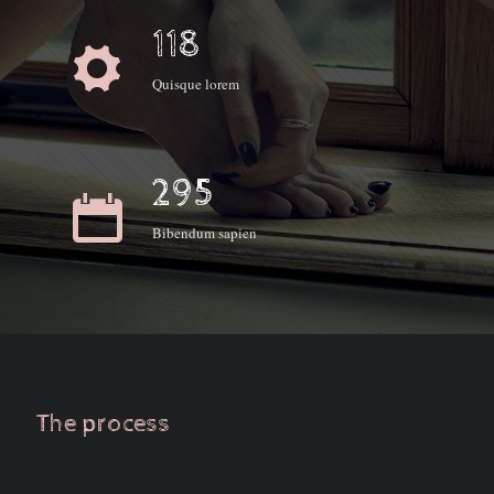
118
Quisque lorem
295
Bibendum sapien
The process