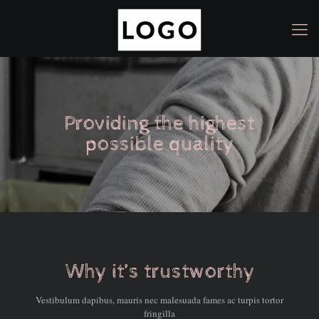
Providing the highest
possible quality
Why it’s trustworthy
Vestibulum dapibus, mauris nec malesuada fames ac turpis tortor
fringilla