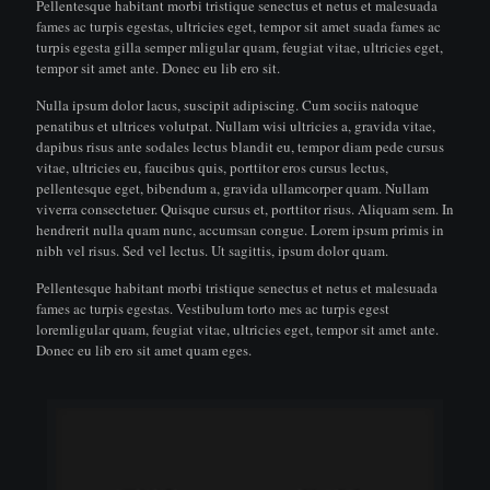
Pellentesque habitant morbi tristique senectus et netus et malesuada
fames ac turpis egestas, ultricies eget, tempor sit amet suada fames ac
turpis egesta gilla semper mligular quam, feugiat vitae, ultricies eget,
tempor sit amet ante. Donec eu lib ero sit.
Nulla ipsum dolor lacus, suscipit adipiscing. Cum sociis natoque
penatibus et ultrices volutpat. Nullam wisi ultricies a, gravida vitae,
dapibus risus ante sodales lectus blandit eu, tempor diam pede cursus
vitae, ultricies eu, faucibus quis, porttitor eros cursus lectus,
pellentesque eget, bibendum a, gravida ullamcorper quam. Nullam
viverra consectetuer. Quisque cursus et, porttitor risus. Aliquam sem. In
hendrerit nulla quam nunc, accumsan congue. Lorem ipsum primis in
nibh vel risus. Sed vel lectus. Ut sagittis, ipsum dolor quam.
Pellentesque habitant morbi tristique senectus et netus et malesuada
fames ac turpis egestas. Vestibulum torto mes ac turpis egest
loremligular quam, feugiat vitae, ultricies eget, tempor sit amet ante.
Donec eu lib ero sit amet quam eges.