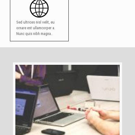
nibh magna.
Sed ultrices nisl velit, eu
ornare est ullamcorper a.
Nunc quis nibh magna.
About Us
Lorem ipsum dolor sit amet, consectetur adipiscing elit. Nulla mauris
dolor, gravida a varius blandit, auctor eget purus. Phasellus scelerisque
sapien sit amet mauris laoreet, eget scelerisque nunc cursus. Duis
ultricies malesuada leo vel aliquet. Curabitur rutrum porta dui eget
mollis. Nullam lacinia dictum auctor. Class aptent taciti sociosqu ad litora
torquent per conubia nostra, per inceptos himenaeos. Orci varius
natoque penatibus et magnis dis parturient montes, nascetur ridiculus
mus.
READ MORE