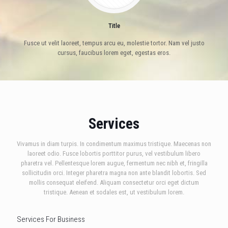
Title
Title
Fusce ut velit laoreet, tempus arcu eu, molestie tortor. Nam vel justo
Fusce ut velit laoreet, tempus arcu eu, molestie tortor. Nam vel justo
cursus, faucibus lorem eget, egestas eros.
cursus, faucibus lorem eget, egestas eros.
Services
Vivamus in diam turpis. In condimentum maximus tristique. Maecenas non
laoreet odio. Fusce lobortis porttitor purus, vel vestibulum libero
pharetra vel. Pellentesque lorem augue, fermentum nec nibh et, fringilla
sollicitudin orci. Integer pharetra magna non ante blandit lobortis. Sed
mollis consequat eleifend. Aliquam consectetur orci eget dictum
tristique. Aenean et sodales est, ut vestibulum lorem.
Services For Business