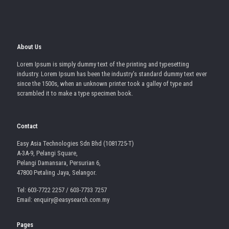
About Us
Lorem Ipsum is simply dummy text of the printing and typesetting
industry. Lorem Ipsum has been the industry's standard dummy text ever
since the 1500s, when an unknown printer took a galley of type and
scrambled it to make a type specimen book.
Contact
Easy Asia Technologies Sdn Bhd (1081725-T)
A-3A-9, Pelangi Square,
Pelangi Damansara, Persurian 6,
47800 Petaling Jaya, Selangor.
Tel: 603-7722 2257 / 603-7733 7257
Email: enquiry@easysearch.com.my
Pages