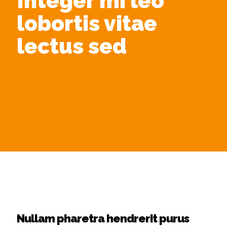
Integer mi leo
lobortis vitae
lectus sed
Nullam pharetra hendrerit purus