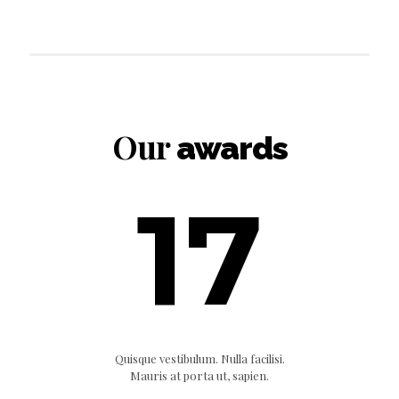
Our
awards
17
Quisque vestibulum. Nulla facilisi.
Mauris at porta ut, sapien.