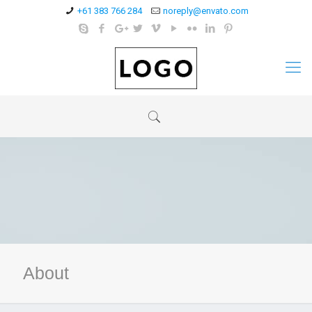
+61 383 766 284
noreply@envato.com
About