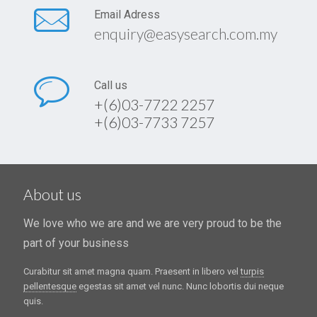
Email Adress
enquiry@easysearch.com.my
Call us
+(6)03-7722 2257
+(6)03-7733 7257
About us
We love who we are and we are very proud to be the
part of your business
Curabitur sit amet magna quam. Praesent in libero vel
turpis
pellentesque
egestas sit amet vel nunc. Nunc lobortis dui neque
quis.